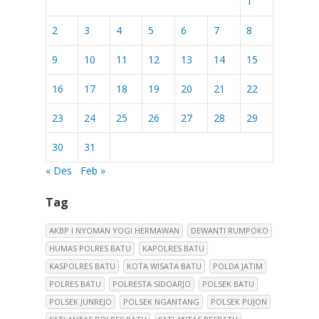
1
2
3
4
5
6
7
8
9
10
11
12
13
14
15
16
17
18
19
20
21
22
23
24
25
26
27
28
29
30
31
« Des
Feb »
Tag
AKBP I NYOMAN YOGI HERMAWAN
DEWANTI RUMPOKO
HUMAS POLRES BATU
KAPOLRES BATU
KASPOLRES BATU
KOTA WISATA BATU
POLDA JATIM
POLRES BATU
POLRESTA SIDOARJO
POLSEK BATU
POLSEK JUNREJO
POLSEK NGANTANG
POLSEK PUJON