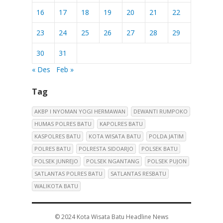
16
17
18
19
20
21
22
23
24
25
26
27
28
29
30
31
« Des
Feb »
Tag
AKBP I NYOMAN YOGI HERMAWAN
DEWANTI RUMPOKO
HUMAS POLRES BATU
KAPOLRES BATU
KASPOLRES BATU
KOTA WISATA BATU
POLDA JATIM
POLRES BATU
POLRESTA SIDOARJO
POLSEK BATU
POLSEK JUNREJO
POLSEK NGANTANG
POLSEK PUJON
SATLANTAS POLRES BATU
SATLANTAS RESBATU
WALIKOTA BATU
© 2024
Kota Wisata Batu Headline News