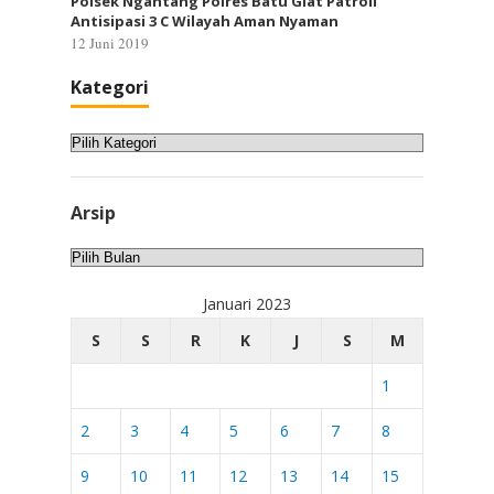
Polsek Ngantang Polres Batu Giat Patroli
Antisipasi 3 C Wilayah Aman Nyaman
12 Juni 2019
Kategori
Kategori
Arsip
Arsip
Januari 2023
S
S
R
K
J
S
M
1
2
3
4
5
6
7
8
9
10
11
12
13
14
15