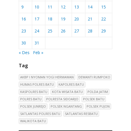
9
10
11
12
13
14
15
16
17
18
19
20
21
22
23
24
25
26
27
28
29
30
31
« Des
Feb »
Tag
AKBP I NYOMAN YOGI HERMAWAN
DEWANTI RUMPOKO
HUMAS POLRES BATU
KAPOLRES BATU
KASPOLRES BATU
KOTA WISATA BATU
POLDA JATIM
POLRES BATU
POLRESTA SIDOARJO
POLSEK BATU
POLSEK JUNREJO
POLSEK NGANTANG
POLSEK PUJON
SATLANTAS POLRES BATU
SATLANTAS RESBATU
WALIKOTA BATU