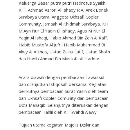
Keluarga Besar putra putri Hadrotus Syaikh
K.H. Achmad Asrori Al Ishaqy R.A, Arek Bonek
Surabaya Utara, Anggota Ukhsafi Copler
Community, Jamaah Al Khidmah Surabaya, KH
M Ayn Nur El Yaqin El Ishaqy, Agus M Nur El
Yaqin Al Ishaqi, Habib Ahmad Bin Zein Al Kaff,
Habib Mustofa Al Jufri, Habib Muhammad Bi
Alwy Al Atthos, Ustad Zainu Latif, Ustad Sholih
dan Habib Ahmad Bin Mustofa Al Haddar.
Acara diawali dengan pembacaan Tawassul
dan dilanjutkan Istiqosah bersama. Kegiatan
berikutnya pembacaan Surat Yasin oleh team
dari Ukhsafi Copler Comunity dan pembacaan
Do’a Manaqib. Selanjutnya diteruskan dengan
pembacaan Tahlil oleh K.H.Wahdi Alawy.
Tujuan utama kegiatan Majelis Dzikir dan