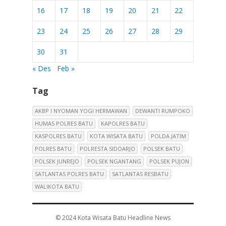
16
17
18
19
20
21
22
23
24
25
26
27
28
29
30
31
« Des
Feb »
Tag
AKBP I NYOMAN YOGI HERMAWAN
DEWANTI RUMPOKO
HUMAS POLRES BATU
KAPOLRES BATU
KASPOLRES BATU
KOTA WISATA BATU
POLDA JATIM
POLRES BATU
POLRESTA SIDOARJO
POLSEK BATU
POLSEK JUNREJO
POLSEK NGANTANG
POLSEK PUJON
SATLANTAS POLRES BATU
SATLANTAS RESBATU
WALIKOTA BATU
© 2024
Kota Wisata Batu Headline News