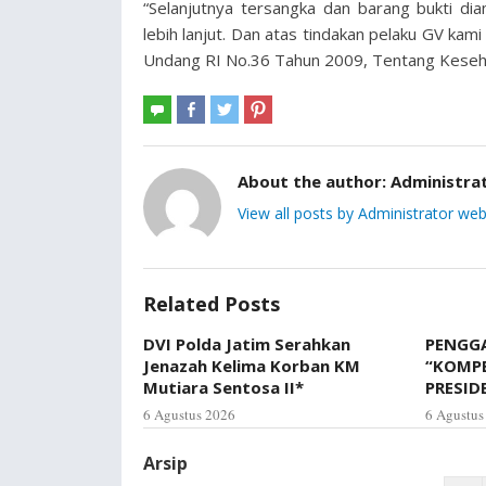
“Selanjutnya tersangka dan barang bukti d
lebih lanjut. Dan atas tindakan pelaku GV kam
Undang RI No.36 Tahun 2009, Tentang Keseh
About the author:
Administra
View all posts by Administrator web
Related Posts
DVI Polda Jatim Serahkan
PENGGA
Jenazah Kelima Korban KM
“KOMP
Mutiara Sentosa II*
PRESID
6 Agustus 2026
6 Agustus
Arsip