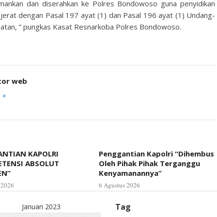
iamankan dan diserahkan ke Polres Bondowoso guna penyidikan
i jerat dengan Pasal 197 ayat (1) dan Pasal 196 ayat (1) Undang-
atan, ” pungkas Kasat Resnarkoba Polres Bondowoso.
tor web
 »
NTIAN KAPOLRI
Penggantian Kapolri “Dihembus
ETENSI ABSOLUT
Oleh Pihak Pihak Terganggu
EN”
Kenyamanannya”
 2026
6 Agustus 2026
Tag
Januari 2023