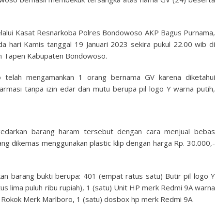
alui Kasat Resnarkoba Polres Bondowoso AKP Bagus Purnama,
 hari Kamis tanggal 19 Januari 2023 sekira pukul 22.00 wib di
an Tapen Kabupaten Bondowoso.
o telah mengamankan 1 orang bernama GV karena diketahui
armasi tanpa izin edar dan mutu berupa pil logo Y warna putih,
darkan barang haram tersebut dengan cara menjual bebas
ang dikemas menggunakan plastic klip dengan harga Rp. 30.000,-
an barang bukti berupa: 401 (empat ratus satu) Butir pil logo Y
tus lima puluh ribu rupiah), 1 (satu) Unit HP merk Redmi 9A warna
gkus Rokok Merk Marlboro, 1 (satu) dosbox hp merk Redmi 9A.