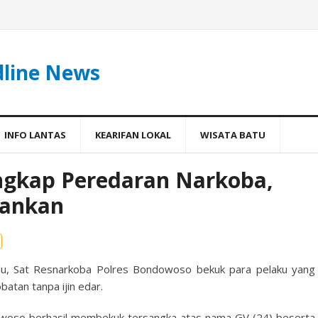
dline News
INFO LANTAS
KEARIFAN LOKAL
WISATA BATU
ngkap Peredaran Narkoba,
mankan
u, Sat Resnarkoba Polres Bondowoso bekuk para pelaku yang
atan tanpa ijin edar.
dowoso berhasil membekuk tersangka atas nama GV (24) beserta