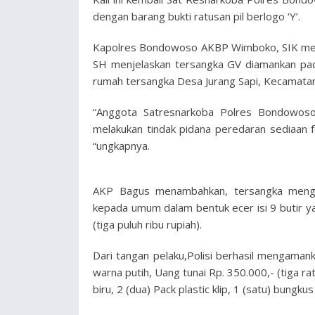
dengan barang bukti ratusan pil berlogo ‘Y’.
Kapolres Bondowoso AKBP Wimboko, SIK mel
SH menjelaskan tersangka GV diamankan pada
rumah tersangka Desa Jurang Sapi, Kecamat
“Anggota Satresnarkoba Polres Bondowos
melakukan tindak pidana peredaran sediaan f
“ungkapnya.
AKP Bagus menambahkan, tersangka menge
kepada umum dalam bentuk ecer isi 9 butir y
(tiga puluh ribu rupiah).
Dari tangan pelaku,Polisi berhasil mengamank
warna putih, Uang tunai Rp. 350.000,- (tiga ra
biru, 2 (dua) Pack plastic klip, 1 (satu) bun