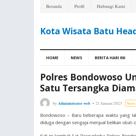
Beranda
Profil
Hubungi Kami
Kota Wisata Batu Hea
HOME
NEWS
BERITA HARI INI
Polres Bondowoso U
Satu Tersangka Dia
Administrator web
by
21 Januari 2023
News
Bondowoso – Baru beberapa waktu yang lal
diduga dengan sengaja menjual belikan obat-ob
Kali ini kembali Sat Resnarkoba Polres Bon