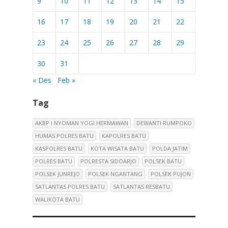
9
10
11
12
13
14
15
16
17
18
19
20
21
22
23
24
25
26
27
28
29
30
31
« Des
Feb »
Tag
AKBP I NYOMAN YOGI HERMAWAN
DEWANTI RUMPOKO
HUMAS POLRES BATU
KAPOLRES BATU
KASPOLRES BATU
KOTA WISATA BATU
POLDA JATIM
POLRES BATU
POLRESTA SIDOARJO
POLSEK BATU
POLSEK JUNREJO
POLSEK NGANTANG
POLSEK PUJON
SATLANTAS POLRES BATU
SATLANTAS RESBATU
WALIKOTA BATU