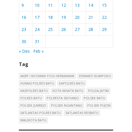
9
10
11
12
13
14
15
16
17
18
19
20
21
22
23
24
25
26
27
28
29
30
31
« Des
Feb »
Tag
AKBP I NYOMAN YOGI HERMAWAN
DEWANTI RUMPOKO
HUMAS POLRES BATU
KAPOLRES BATU
KASPOLRES BATU
KOTA WISATA BATU
POLDA JATIM
POLRES BATU
POLRESTA SIDOARJO
POLSEK BATU
POLSEK JUNREJO
POLSEK NGANTANG
POLSEK PUJON
SATLANTAS POLRES BATU
SATLANTAS RESBATU
WALIKOTA BATU