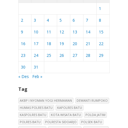
1
2
3
4
5
6
7
8
9
10
11
12
13
14
15
16
17
18
19
20
21
22
23
24
25
26
27
28
29
30
31
« Des
Feb »
Tag
AKBP I NYOMAN YOGI HERMAWAN
DEWANTI RUMPOKO
HUMAS POLRES BATU
KAPOLRES BATU
KASPOLRES BATU
KOTA WISATA BATU
POLDA JATIM
POLRES BATU
POLRESTA SIDOARJO
POLSEK BATU