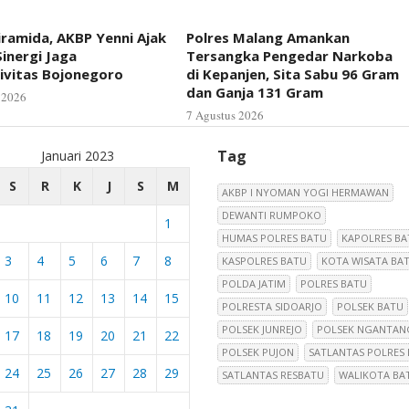
iramida, AKBP Yenni Ajak
Polres Malang Amankan
inergi Jaga
Tersangka Pengedar Narkoba
ivitas Bojonegoro
di Kepanjen, Sita Sabu 96 Gram
dan Ganja 131 Gram
 2026
7 Agustus 2026
Tag
Januari 2023
S
R
K
J
S
M
AKBP I NYOMAN YOGI HERMAWAN
DEWANTI RUMPOKO
1
HUMAS POLRES BATU
KAPOLRES BA
3
4
5
6
7
8
KASPOLRES BATU
KOTA WISATA BA
POLDA JATIM
POLRES BATU
10
11
12
13
14
15
POLRESTA SIDOARJO
POLSEK BATU
POLSEK JUNREJO
POLSEK NGANTAN
17
18
19
20
21
22
POLSEK PUJON
SATLANTAS POLRES
24
25
26
27
28
29
SATLANTAS RESBATU
WALIKOTA BA