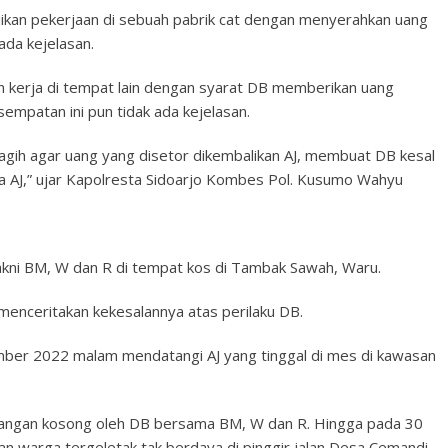
jikan pekerjaan di sebuah pabrik cat dengan menyerahkan uang
ada kejelasan.
kerja di tempat lain dengan syarat DB memberikan uang
mpatan ini pun tidak ada kejelasan.
itagih agar uang yang disetor dikembalikan AJ, membuat DB kesal
 AJ,” ujar Kapolresta Sidoarjo Kombes Pol. Kusumo Wahyu
akni BM, W dan R di tempat kos di Tambak Sawah, Waru.
menceritakan kekesalannya atas perilaku DB.
er 2022 malam mendatangi AJ yang tinggal di mes di kawasan
 tangan kosong oleh DB bersama BM, W dan R. Hingga pada 30
n warga tergeletak tak berdaya di pinggir jalan Desa Cemandi,