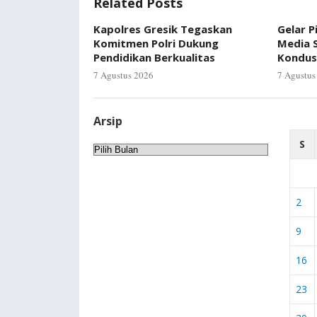
Related Posts
Kapolres Gresik Tegaskan
Gelar P
Komitmen Polri Dukung
Media S
Pendidikan Berkualitas
Kondus
7 Agustus 2026
7 Agustus
Arsip
S
Arsip
2
9
16
23