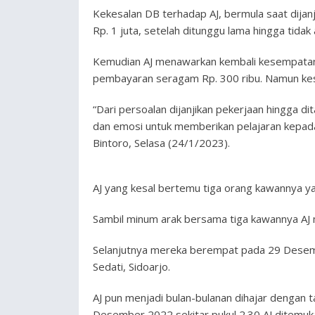
Kekesalan DB terhadap AJ, bermula saat dijan
Rp. 1 juta, setelah ditunggu lama hingga tidak 
Kemudian AJ menawarkan kembali kesempatan 
pembayaran seragam Rp. 300 ribu. Namun kese
“Dari persoalan dijanjikan pekerjaan hingga d
dan emosi untuk memberikan pelajaran kepada
Bintoro, Selasa (24/1/2023).
AJ yang kesal bertemu tiga orang kawannya y
Sambil minum arak bersama tiga kawannya AJ 
Selanjutnya mereka berempat pada 29 Desemb
Sedati, Sidoarjo.
AJ pun menjadi bulan-bulanan dihajar dengan
Desember 2022 sekitar pukul 2.30 AJ ditemuka