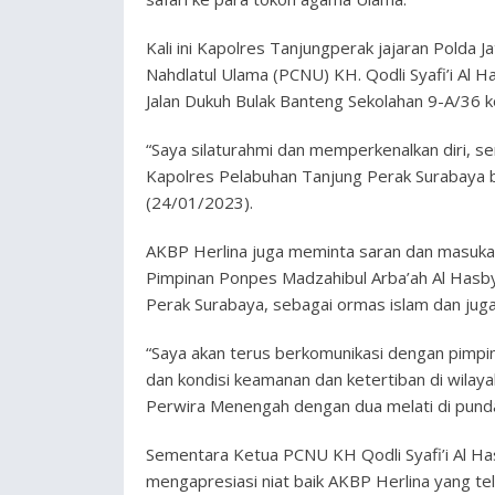
Kali ini Kapolres Tanjungperak jajaran Polda 
Nahdlatul Ulama (PCNU) KH. Qodli Syafi’i Al 
Jalan Dukuh Bulak Banteng Sekolahan 9-A/36 k
“Saya silaturahmi dan memperkenalkan diri, 
Kapolres Pelabuhan Tanjung Perak Surabaya b
(24/01/2023).
AKBP Herlina juga meminta saran dan masukan
Pimpinan Ponpes Madzahibul Arba’ah Al Hasby.
Perak Surabaya, sebagai ormas islam dan juga
“Saya akan terus berkomunikasi dengan pimpi
dan kondisi keamanan dan ketertiban di wilay
Perwira Menengah dengan dua melati di pund
Sementara Ketua PCNU KH Qodli Syafi’i Al Ha
mengapresiasi niat baik AKBP Herlina yang te