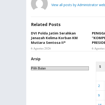
View all posts by Administrator web
Related Posts
DVI Polda Jatim Serahkan
PENGGA
Jenazah Kelima Korban KM
“KOMP
Mutiara Sentosa II*
PRESID
6 Agustus 2026
6 Agustus
Arsip
S
Arsip
2
9
16