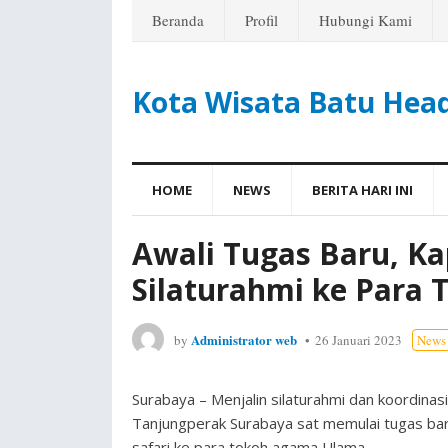
Beranda
Profil
Hubungi Kami
Kota Wisata Batu Hea
HOME
NEWS
BERITA HARI INI
Awali Tugas Baru, K
Silaturahmi ke Para
Administrator web
by
26 Januari 2023
News
Surabaya – Menjalin silaturahmi dan koordin
Tanjungperak Surabaya sat memulai tugas baru
safari ke para tokoh agama Ulama.