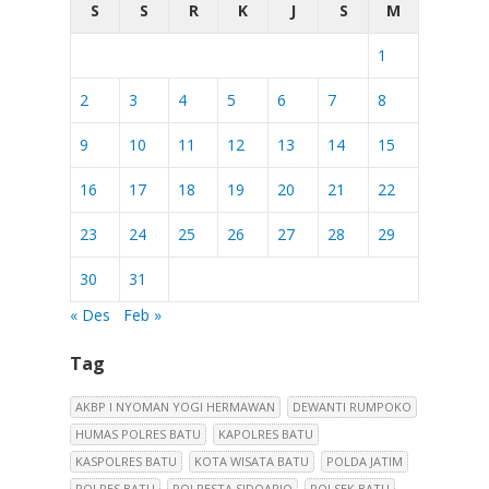
S
S
R
K
J
S
M
1
2
3
4
5
6
7
8
9
10
11
12
13
14
15
16
17
18
19
20
21
22
23
24
25
26
27
28
29
30
31
« Des
Feb »
Tag
AKBP I NYOMAN YOGI HERMAWAN
DEWANTI RUMPOKO
HUMAS POLRES BATU
KAPOLRES BATU
KASPOLRES BATU
KOTA WISATA BATU
POLDA JATIM
POLRES BATU
POLRESTA SIDOARJO
POLSEK BATU