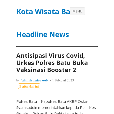
Kota Wisata Batu
MENU
Headline News
Antisipasi Virus Covid,
Urkes Polres Batu Buka
Vaksinasi Booster 2
Administrator web
by
1 Februari 2023
Berita Hari ini
Polres Batu – Kapolres Batu AKBP Oskar
Syamsuddin memerintahkan kepada Paur Kes
Sidokkes Polres Batu Polda Jatim Ipda