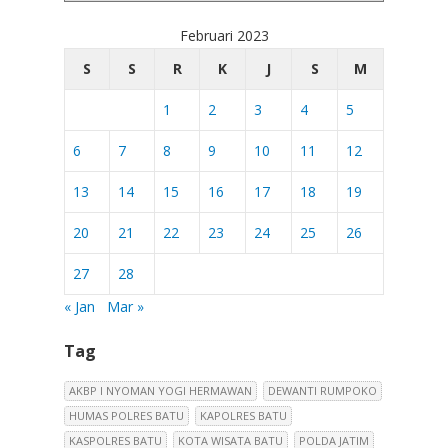
Februari 2023
S
S
R
K
J
S
M
1
2
3
4
5
6
7
8
9
10
11
12
13
14
15
16
17
18
19
20
21
22
23
24
25
26
27
28
« Jan
Mar »
Tag
AKBP I NYOMAN YOGI HERMAWAN
DEWANTI RUMPOKO
HUMAS POLRES BATU
KAPOLRES BATU
KASPOLRES BATU
KOTA WISATA BATU
POLDA JATIM