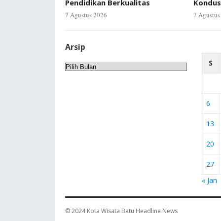
Pendidikan Berkualitas
Kondus
7 Agustus 2026
7 Agustus
Arsip
S
Arsip
6
13
20
27
« Jan
© 2024
Kota Wisata Batu Headline News