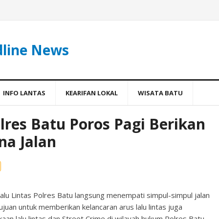
dline News
INFO LANTAS
KEARIFAN LOKAL
WISATA BATU
lres Batu Poros Pagi Berikan
a Jalan
Lalu Lintas Polres Batu langsung menempati simpul-simpul jalan
tujuan untuk memberikan kelancaran arus lalu lintas juga
an lalu lintas dan Street Crime di wilayah hukum Polres Batu,