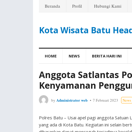
Beranda
Profil
Hubungi Kami
Kota Wisata Batu Hea
HOME
NEWS
BERITA HARI INI
Anggota Satlantas Po
Kenyamanan Penggun
Administrator web
by
7 Februari 2023
News
Polres Batu – Usai apel pagi anggota Satuan 
yang ada di Kota Batu. Kegiatan ini selain ber
diharapkan dapat mencegah terjadinya kecelaka