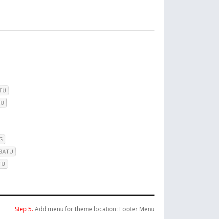
TU
TU
G
 BATU
TU
Step 5.
Add menu for theme location: Footer Menu