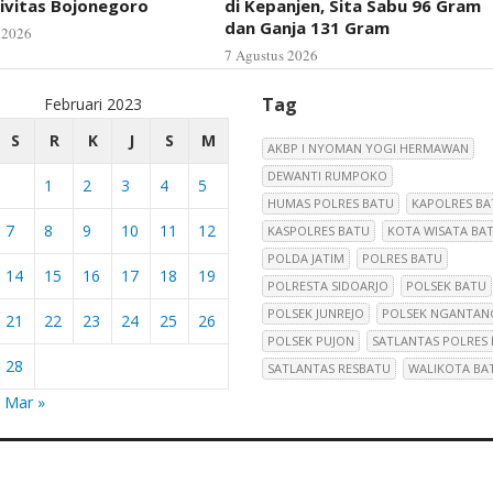
ivitas Bojonegoro
di Kepanjen, Sita Sabu 96 Gram
dan Ganja 131 Gram
 2026
7 Agustus 2026
Tag
Februari 2023
S
R
K
J
S
M
AKBP I NYOMAN YOGI HERMAWAN
DEWANTI RUMPOKO
1
2
3
4
5
HUMAS POLRES BATU
KAPOLRES BA
7
8
9
10
11
12
KASPOLRES BATU
KOTA WISATA BA
POLDA JATIM
POLRES BATU
14
15
16
17
18
19
POLRESTA SIDOARJO
POLSEK BATU
POLSEK JUNREJO
POLSEK NGANTAN
21
22
23
24
25
26
POLSEK PUJON
SATLANTAS POLRES
28
SATLANTAS RESBATU
WALIKOTA BA
Mar »