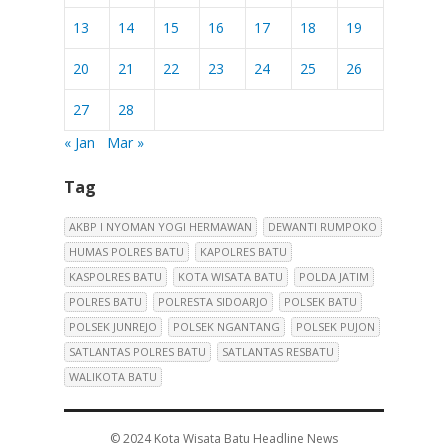
13
14
15
16
17
18
19
20
21
22
23
24
25
26
27
28
« Jan
Mar »
Tag
AKBP I NYOMAN YOGI HERMAWAN
DEWANTI RUMPOKO
HUMAS POLRES BATU
KAPOLRES BATU
KASPOLRES BATU
KOTA WISATA BATU
POLDA JATIM
POLRES BATU
POLRESTA SIDOARJO
POLSEK BATU
POLSEK JUNREJO
POLSEK NGANTANG
POLSEK PUJON
SATLANTAS POLRES BATU
SATLANTAS RESBATU
WALIKOTA BATU
© 2024
Kota Wisata Batu Headline News