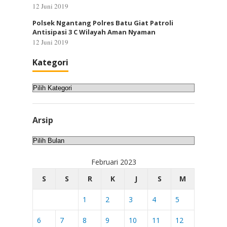
12 Juni 2019
Polsek Ngantang Polres Batu Giat Patroli
Antisipasi 3 C Wilayah Aman Nyaman
12 Juni 2019
Kategori
Kategori
Arsip
Arsip
Februari 2023
S
S
R
K
J
S
M
1
2
3
4
5
6
7
8
9
10
11
12