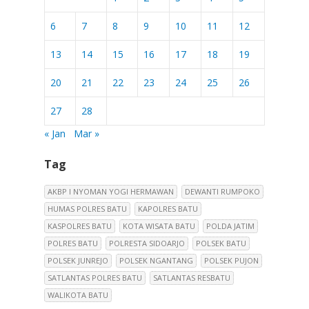
6
7
8
9
10
11
12
13
14
15
16
17
18
19
20
21
22
23
24
25
26
27
28
« Jan
Mar »
Tag
AKBP I NYOMAN YOGI HERMAWAN
DEWANTI RUMPOKO
HUMAS POLRES BATU
KAPOLRES BATU
KASPOLRES BATU
KOTA WISATA BATU
POLDA JATIM
POLRES BATU
POLRESTA SIDOARJO
POLSEK BATU
POLSEK JUNREJO
POLSEK NGANTANG
POLSEK PUJON
SATLANTAS POLRES BATU
SATLANTAS RESBATU
WALIKOTA BATU