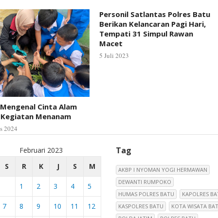
Personil Satlantas Polres Batu
Berikan Kelancaran Pagi Hari,
Tempati 31 Simpul Rawan
Macet
5 Juli 2023
 Mengenal Cinta Alam
i Kegiatan Menanam
s 2024
Tag
Februari 2023
S
R
K
J
S
M
AKBP I NYOMAN YOGI HERMAWAN
DEWANTI RUMPOKO
1
2
3
4
5
HUMAS POLRES BATU
KAPOLRES BA
7
8
9
10
11
12
KASPOLRES BATU
KOTA WISATA BA