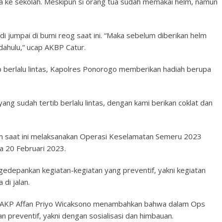
a ke sekolah. Meskipun si orang tua sudah memakai helm, namun
i jumpai di bumi reog saat ini. “Maka sebelum diberikan helm
 dahulu,” ucap AKBP Catur.
 berlalu lintas, Kapolres Ponorogo memberikan hadiah berupa
ng sudah tertib berlalu lintas, dengan kami berikan coklat dan
tim saat ini melaksanakan Operasi Keselamatan Semeru 2023
ga 20 Februari 2023.
gedepankan kegiatan-kegiatan yang preventif, yakni kegiatan
di jalan.
go AKP Affan Priyo Wicaksono menambahkan bahwa dalam Ops
reventif, yakni dengan sosialisasi dan himbauan.