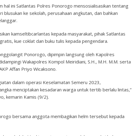
 hal ini Satlantas Polres Ponorogo mensosialisasikan tentang
ari blusukan ke sekolah, perusahaan angkutan, dan bahkan
langgar.
sikan kamseltibcarlantas kepada masyarakat, pihak Satlantas
ratis, kue coklat dan buku tulis kepada pengendara.
nggolangit Ponorogo, dipimpin langsung oleh Kapolres
didampingi Wakapolres Kompol Meiridiani, S.H., M.H. M.M. serta
AKP Affan Priyo Wicaksono.
egiatan dalam operasi Keselamatan Semeru 2023,
rangka menciptakan kesadaran warga untuk tertib berlalu lintas,”
, kemarin Kamis (9/2).
Ponorogo bersama anggota membagikan helm tersebut kepada