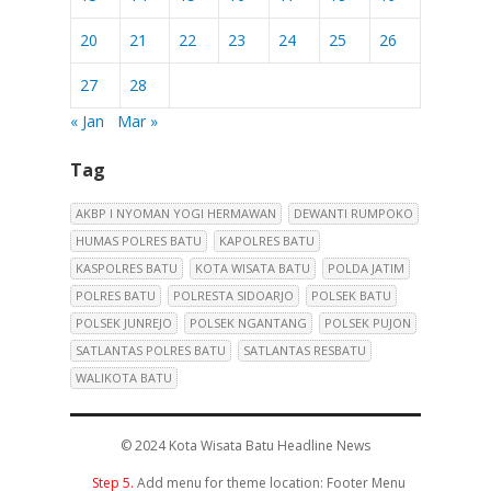
20
21
22
23
24
25
26
27
28
« Jan
Mar »
Tag
AKBP I NYOMAN YOGI HERMAWAN
DEWANTI RUMPOKO
HUMAS POLRES BATU
KAPOLRES BATU
KASPOLRES BATU
KOTA WISATA BATU
POLDA JATIM
POLRES BATU
POLRESTA SIDOARJO
POLSEK BATU
POLSEK JUNREJO
POLSEK NGANTANG
POLSEK PUJON
SATLANTAS POLRES BATU
SATLANTAS RESBATU
WALIKOTA BATU
© 2024
Kota Wisata Batu Headline News
Step 5.
Add menu for theme location: Footer Menu