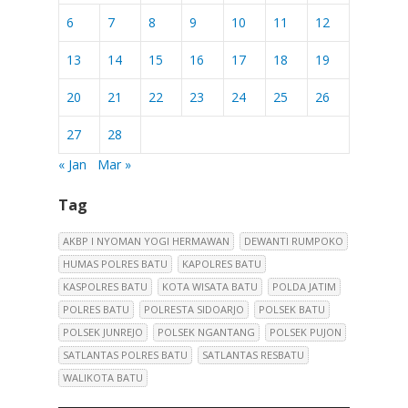
6
7
8
9
10
11
12
13
14
15
16
17
18
19
20
21
22
23
24
25
26
27
28
« Jan
Mar »
Tag
AKBP I NYOMAN YOGI HERMAWAN
DEWANTI RUMPOKO
HUMAS POLRES BATU
KAPOLRES BATU
KASPOLRES BATU
KOTA WISATA BATU
POLDA JATIM
POLRES BATU
POLRESTA SIDOARJO
POLSEK BATU
POLSEK JUNREJO
POLSEK NGANTANG
POLSEK PUJON
SATLANTAS POLRES BATU
SATLANTAS RESBATU
WALIKOTA BATU