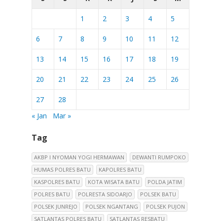
1
2
3
4
5
6
7
8
9
10
11
12
13
14
15
16
17
18
19
20
21
22
23
24
25
26
27
28
« Jan
Mar »
Tag
AKBP I NYOMAN YOGI HERMAWAN
DEWANTI RUMPOKO
HUMAS POLRES BATU
KAPOLRES BATU
KASPOLRES BATU
KOTA WISATA BATU
POLDA JATIM
POLRES BATU
POLRESTA SIDOARJO
POLSEK BATU
POLSEK JUNREJO
POLSEK NGANTANG
POLSEK PUJON
SATLANTAS POLRES BATU
SATLANTAS RESBATU