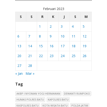
Februari 2023
S
S
R
K
J
S
M
1
2
3
4
5
6
7
8
9
10
11
12
13
14
15
16
17
18
19
20
21
22
23
24
25
26
27
28
« Jan
Mar »
Tag
AKBP I NYOMAN YOGI HERMAWAN
DEWANTI RUMPOKO
HUMAS POLRES BATU
KAPOLRES BATU
KASPOLRES BATU
KOTA WISATA BATU
POLDA JATIM