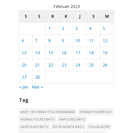
Februari 2023
S
S
R
K
J
S
M
1
2
3
4
5
6
7
8
9
10
11
12
13
14
15
16
17
18
19
20
21
22
23
24
25
26
27
28
« Jan
Mar »
Tag
AKBP I NYOMAN YOGI HERMAWAN
DEWANTI RUMPOKO
HUMAS POLRES BATU
KAPOLRES BATU
KASPOLRES BATU
KOTA WISATA BATU
POLDA JATIM