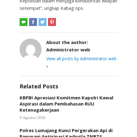
Kepolisian dalam menjaga kondusifitas wilayah
setempat”, ungkap Kabag ops.
About the author:
Administrator web
View all posts by Administrator web
»
Related Posts
KBPBI Apresiasi Komitmen Kapolri Kawal
Aspirasi dalam Pembahasan RUU
Ketenagakerjaan
9 Agustus 2026
Polres Lumajang Kunci Pergerakan Api di
Ranupani Antisipasi Karhutla TNBTS