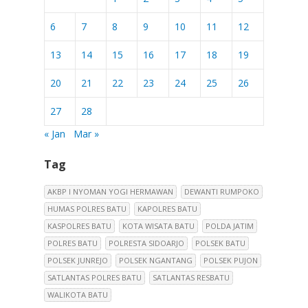
6
7
8
9
10
11
12
13
14
15
16
17
18
19
20
21
22
23
24
25
26
27
28
« Jan
Mar »
Tag
AKBP I NYOMAN YOGI HERMAWAN
DEWANTI RUMPOKO
HUMAS POLRES BATU
KAPOLRES BATU
KASPOLRES BATU
KOTA WISATA BATU
POLDA JATIM
POLRES BATU
POLRESTA SIDOARJO
POLSEK BATU
POLSEK JUNREJO
POLSEK NGANTANG
POLSEK PUJON
SATLANTAS POLRES BATU
SATLANTAS RESBATU
WALIKOTA BATU