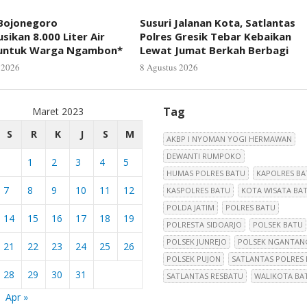
 Bojonegoro
Susuri Jalanan Kota, Satlantas
usikan 8.000 Liter Air
Polres Gresik Tebar Kebaikan
 untuk Warga Ngambon*
Lewat Jumat Berkah Berbagi
 2026
8 Agustus 2026
Tag
Maret 2023
S
R
K
J
S
M
AKBP I NYOMAN YOGI HERMAWAN
DEWANTI RUMPOKO
1
2
3
4
5
HUMAS POLRES BATU
KAPOLRES BA
7
8
9
10
11
12
KASPOLRES BATU
KOTA WISATA BA
POLDA JATIM
POLRES BATU
14
15
16
17
18
19
POLRESTA SIDOARJO
POLSEK BATU
POLSEK JUNREJO
POLSEK NGANTAN
21
22
23
24
25
26
POLSEK PUJON
SATLANTAS POLRES
28
29
30
31
SATLANTAS RESBATU
WALIKOTA BA
Apr »