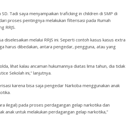
SD. Tadi saya menyampaikan traficking in children di SMP di
 dari proses pentingnya melakukan filterisasi pada Rumah
ing RRJS.
isa diselesaikan melalui RRJS ini. Seperti contoh kasus kasus extra
ngga harus dibedakan, antara pengedar, pengguna, atau yang
olda, lihat kalau ancaman hukumannya diatas lima tahun, dia tidak
ce Sekolah ini,” lanjutnya.
lterisasi karena bisa saja pengedar Narkoba menggunakan anak
otika.
rantara ilegal) pada proses perdagangan gelap narkotika dan
nak anak untuk melakukan perdagangan gelap narkotika,”