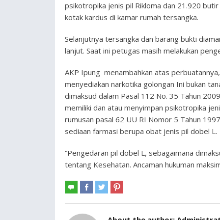
psikotropika jenis pil Rikloma dan 21.920 butir
kotak kardus di kamar rumah tersangka.
Selanjutnya tersangka dan barang bukti diama
lanjut. Saat ini petugas masih melakukan pen
AKP Ipung menambahkan atas perbuatannya, t
menyediakan narkotika golongan Ini bukan tan
dimaksud dalam Pasal 112 No. 35 Tahun 2009 
memiliki dan atau menyimpan psikotropika jen
rumusan pasal 62 UU RI Nomor 5 Tahun 1997 
sediaan farmasi berupa obat jenis pil dobel L.
“Pengedaran pil dobel L, sebagaimana dima
tentang Kesehatan. Ancaman hukuman maksima
About the author:
Administra