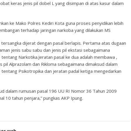
 obat keras jenis pil dobel L yang disimpan di atas kasur dalam
nkan ke Mako Polres Kediri Kota guna proses penyidikan lebih
gembangan terhadap jaringan narkoba yang dilakukan MS
ersangka dijerat dengan pasal berlapis. Pertama atas dugaan
aman jenis sabu sabu dan jenis pil ekstasi sebagaimana
tentang Narkotika.Jeratan pasal ke dua adalah membawa ,
is pil Alprazolam dan Rikloma sebagaimana dimaksud dalam
tentang Psikotropika dan jeratan padal ketiga mengedarkan
ksud dalam rumusan pasal 196 UU RI Nomor 36 Tahun 2009
l 10 tahun penjara,” pungkas AKP Ipung.
tor web