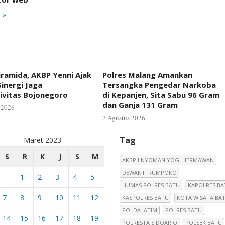
 »
iramida, AKBP Yenni Ajak
Polres Malang Amankan
inergi Jaga
Tersangka Pengedar Narkoba
ivitas Bojonegoro
di Kepanjen, Sita Sabu 96 Gram
dan Ganja 131 Gram
 2026
7 Agustus 2026
Tag
Maret 2023
S
R
K
J
S
M
AKBP I NYOMAN YOGI HERMAWAN
DEWANTI RUMPOKO
1
2
3
4
5
HUMAS POLRES BATU
KAPOLRES BA
7
8
9
10
11
12
KASPOLRES BATU
KOTA WISATA BA
POLDA JATIM
POLRES BATU
14
15
16
17
18
19
POLRESTA SIDOARJO
POLSEK BATU