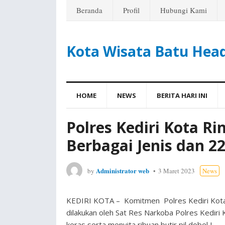
Beranda
Profil
Hubungi Kami
Kota Wisata Batu Hea
HOME
NEWS
BERITA HARI INI
Polres Kediri Kota R
Berbagai Jenis dan 22
Administrator web
by
3 Maret 2023
News
KEDIRI KOTA – Komitmen Polres Kediri Kota
dilakukan oleh Sat Res Narkoba Polres Kedir
keras serta menyita ribuan butir pil dobel L.