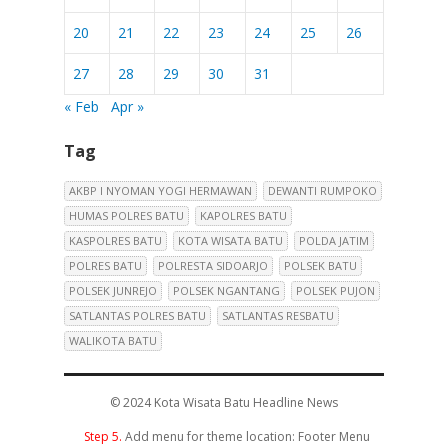
20
21
22
23
24
25
26
27
28
29
30
31
« Feb
Apr »
Tag
AKBP I NYOMAN YOGI HERMAWAN
DEWANTI RUMPOKO
HUMAS POLRES BATU
KAPOLRES BATU
KASPOLRES BATU
KOTA WISATA BATU
POLDA JATIM
POLRES BATU
POLRESTA SIDOARJO
POLSEK BATU
POLSEK JUNREJO
POLSEK NGANTANG
POLSEK PUJON
SATLANTAS POLRES BATU
SATLANTAS RESBATU
WALIKOTA BATU
© 2024
Kota Wisata Batu Headline News
Step 5.
Add menu for theme location: Footer Menu