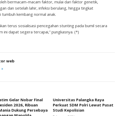
leh bermacam-macam faktor, mulai dari faktor genetik,
an dan setelah lahir, infeksi berulang, hingga tingkat
i tumbuh kembang normal anak.
kan terus sosialisasi pencegahan stunting pada bumil secara
m ini dapat segera tercapai,” pungkasnya. (*)
tor web
 »
atim Gelar Nobar Final
Universitas Palangka Raya
residen 2026, Ribuan
Perkuat SDM Polri Lewat Pusat
Mania Dukung Persebaya
Studi Kepolisian
apangan Mapolda