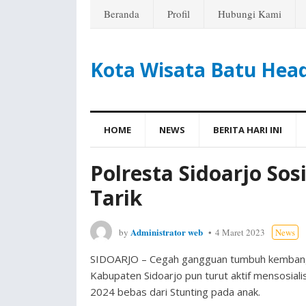
Beranda
Profil
Hubungi Kami
Kota Wisata Batu Hea
HOME
NEWS
BERITA HARI INI
Polresta Sidoarjo Sos
Tarik
Administrator web
by
4 Maret 2023
News
SIDOARJO – Cegah gangguan tumbuh kembang ana
Kabupaten Sidoarjo pun turut aktif mensosia
2024 bebas dari Stunting pada anak.