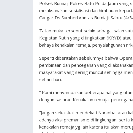
Polsek Bumiaji Polres Batu Polda Jatim yang
melaksanakan sosialisasi dan himbauan kepad
Cangar Ds Sumberbrantas Bumiaji .Sabtu (4/3/
Tatap muka tersebut selain sebagai salah sa
Kegiatan Rutin yang ditingkatkan (KRYD) ata
bahaya kenakalan remaja, penyalahgunaan nr
Seperti diberitakan sebelumnya bahwa Oper
pembinaan dan pencegahan yang dilaksanakan 
masyarakat yang sering muncul sehingga meni
sehari-hari.
“ Kami menyampaikan beberapa hal yang utama
dengan sasaran Kenakalan remaja, pencegah
“Jangan sekali-kali mendekati Narkoba, atau k
adanya aksi premanisme di lingkungan, serta 
kenakalan remaja yg lain karena itu akan meru