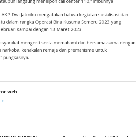
ataupun langsung menelpon call center 110,” imbuhnya
u AKP Dwi Jatmiko mengatakan bahwa kegiatan sosialisasi dan
Batu dalam rangka Operasi Bina Kusuma Semeru 2023 yang
 Februari sampai dengan 13 Maret 2023.
r masyarakat mengerti serta memahami dan bersama-sama dengan
 narkoba, kenakalan remaja dan premanisme untuk
,” pungkasnya.
tor web
 »