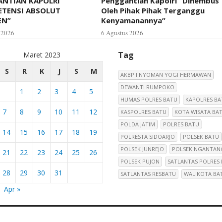
NTIAN KAPOLRI
Penggantian Kapolri “Dihembus
ETENSI ABSOLUT
Oleh Pihak Pihak Terganggu
EN”
Kenyamanannya”
 2026
6 Agustus 2026
Tag
Maret 2023
S
R
K
J
S
M
AKBP I NYOMAN YOGI HERMAWAN
DEWANTI RUMPOKO
1
2
3
4
5
HUMAS POLRES BATU
KAPOLRES BA
7
8
9
10
11
12
KASPOLRES BATU
KOTA WISATA BA
POLDA JATIM
POLRES BATU
14
15
16
17
18
19
POLRESTA SIDOARJO
POLSEK BATU
POLSEK JUNREJO
POLSEK NGANTAN
21
22
23
24
25
26
POLSEK PUJON
SATLANTAS POLRES
28
29
30
31
SATLANTAS RESBATU
WALIKOTA BA
Apr »