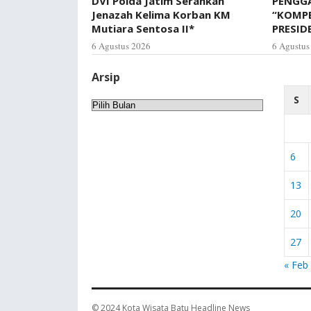
DVI Polda Jatim Serahkan
PENGGA
Jenazah Kelima Korban KM
“KOMP
Mutiara Sentosa II*
PRESID
6 Agustus 2026
6 Agustus
Arsip
S
Arsip
6
13
20
27
« Feb
© 2024
Kota Wisata Batu Headline News