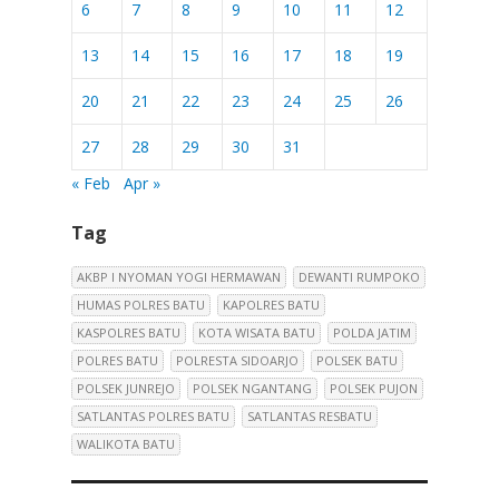
6
7
8
9
10
11
12
13
14
15
16
17
18
19
20
21
22
23
24
25
26
27
28
29
30
31
« Feb
Apr »
Tag
AKBP I NYOMAN YOGI HERMAWAN
DEWANTI RUMPOKO
HUMAS POLRES BATU
KAPOLRES BATU
KASPOLRES BATU
KOTA WISATA BATU
POLDA JATIM
POLRES BATU
POLRESTA SIDOARJO
POLSEK BATU
POLSEK JUNREJO
POLSEK NGANTANG
POLSEK PUJON
SATLANTAS POLRES BATU
SATLANTAS RESBATU
WALIKOTA BATU