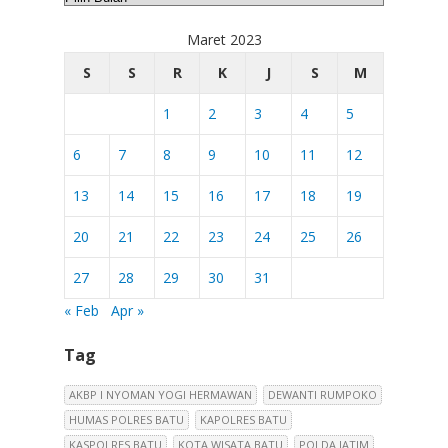
Maret 2023
S
S
R
K
J
S
M
1
2
3
4
5
6
7
8
9
10
11
12
13
14
15
16
17
18
19
20
21
22
23
24
25
26
27
28
29
30
31
« Feb
Apr »
Tag
AKBP I NYOMAN YOGI HERMAWAN
DEWANTI RUMPOKO
HUMAS POLRES BATU
KAPOLRES BATU
KASPOLRES BATU
KOTA WISATA BATU
POLDA JATIM