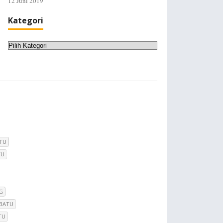
12 Juni 2019
Kategori
Kategori
TU
TU
G
 BATU
TU