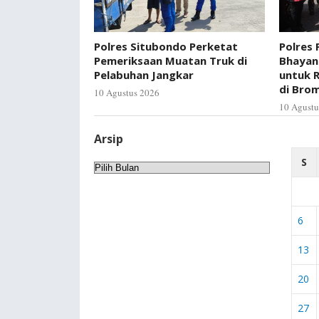
Polres Situbondo Perketat
Polres 
Pemeriksaan Muatan Truk di
Bhayan
Pelabuhan Jangkar
untuk 
di Bro
10 Agustus 2026
10 Agustu
Arsip
S
Arsip
6
13
20
27