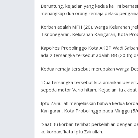
Beruntung, kejadian yang kedua kali ini berhas
menangkap dua orang remaja pelaku pengani
Korban adalah MFH (20), warga Kelurahan Jr
Tisnonegaran, Kelurahan Kanigaran, Kota Pro
Kapolres Probolinggo Kota AKBP Wadi Sa’bani
ada 2 tersangka tersebut adalah BB (20 th) da
Kedua remaja tersebut merupakan warga Des
“Dua tersangka tersebut kita amankan beserta
sepeda motor Vario hitam. Kejadian itu akiba
Iptu Zainullah menjelaskan bahwa kedua korba
Kanigaran, Kota Probolinggo pada Minggu (5/03
“Saat itu korban terlibat perkelahian dengan 
ke korban,”kata Iptu Zainullah.