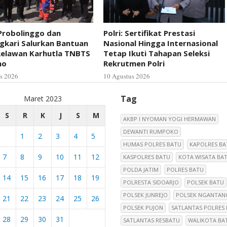
Probolinggo dan
Polri: Sertifikat Prestasi
gkari Salurkan Bantuan
Nasional Hingga Internasional
Relawan Karhutla TNBTS
Tetap Ikuti Tahapan Seleksi
mo
Rekrutmen Polri
s 2026
10 Agustus 2026
Tag
Maret 2023
S
R
K
J
S
M
AKBP I NYOMAN YOGI HERMAWAN
DEWANTI RUMPOKO
1
2
3
4
5
HUMAS POLRES BATU
KAPOLRES BA
7
8
9
10
11
12
KASPOLRES BATU
KOTA WISATA BA
POLDA JATIM
POLRES BATU
14
15
16
17
18
19
POLRESTA SIDOARJO
POLSEK BATU
POLSEK JUNREJO
POLSEK NGANTAN
21
22
23
24
25
26
POLSEK PUJON
SATLANTAS POLRES
28
29
30
31
SATLANTAS RESBATU
WALIKOTA BA