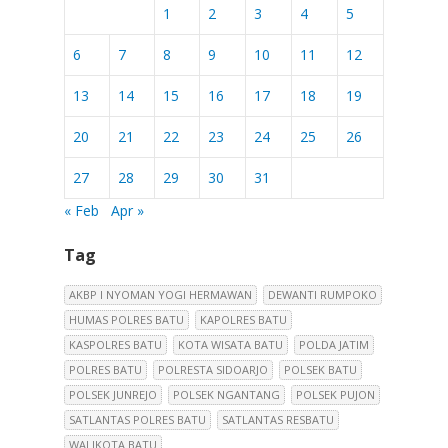
1
2
3
4
5
6
7
8
9
10
11
12
13
14
15
16
17
18
19
20
21
22
23
24
25
26
27
28
29
30
31
« Feb
Apr »
Tag
AKBP I NYOMAN YOGI HERMAWAN
DEWANTI RUMPOKO
HUMAS POLRES BATU
KAPOLRES BATU
KASPOLRES BATU
KOTA WISATA BATU
POLDA JATIM
POLRES BATU
POLRESTA SIDOARJO
POLSEK BATU
POLSEK JUNREJO
POLSEK NGANTANG
POLSEK PUJON
SATLANTAS POLRES BATU
SATLANTAS RESBATU
WALIKOTA BATU