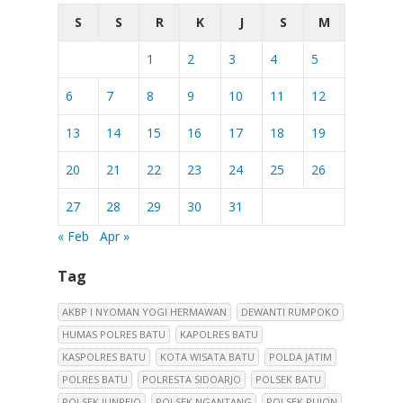
S
S
R
K
J
S
M
1
2
3
4
5
6
7
8
9
10
11
12
13
14
15
16
17
18
19
20
21
22
23
24
25
26
27
28
29
30
31
« Feb
Apr »
Tag
AKBP I NYOMAN YOGI HERMAWAN
DEWANTI RUMPOKO
HUMAS POLRES BATU
KAPOLRES BATU
KASPOLRES BATU
KOTA WISATA BATU
POLDA JATIM
POLRES BATU
POLRESTA SIDOARJO
POLSEK BATU
POLSEK JUNREJO
POLSEK NGANTANG
POLSEK PUJON