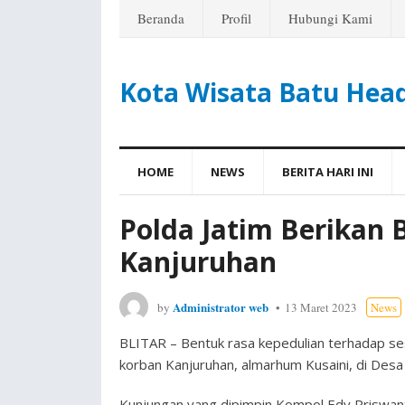
Beranda
Profil
Hubungi Kami
Kota Wisata Batu Hea
HOME
NEWS
BERITA HARI INI
Polda Jatim Berikan
Kanjuruhan
Administrator web
by
13 Maret 2023
News
BLITAR – Bentuk rasa kepedulian terhadap ses
korban Kanjuruhan, almarhum Kusaini, di Des
Kunjungan yang dipimpin Kompol Edy Priswanto 