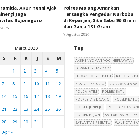
iramida, AKBP Yenni Ajak
Polres Malang Amankan
inergi Jaga
Tersangka Pengedar Narkoba
ivitas Bojonegoro
di Kepanjen, Sita Sabu 96 Gram
dan Ganja 131 Gram
 2026
7 Agustus 2026
Tag
Maret 2023
S
R
K
J
S
M
AKBP I NYOMAN YOGI HERMAWAN
DEWANTI RUMPOKO
1
2
3
4
5
HUMAS POLRES BATU
KAPOLRES BA
7
8
9
10
11
12
KASPOLRES BATU
KOTA WISATA BA
POLDA JATIM
POLRES BATU
14
15
16
17
18
19
POLRESTA SIDOARJO
POLSEK BATU
POLSEK JUNREJO
POLSEK NGANTAN
21
22
23
24
25
26
POLSEK PUJON
SATLANTAS POLRES
28
29
30
31
SATLANTAS RESBATU
WALIKOTA BA
Apr »