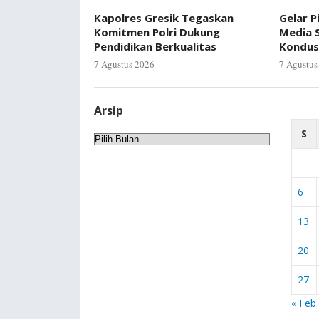
Kapolres Gresik Tegaskan
Gelar P
Komitmen Polri Dukung
Media S
Pendidikan Berkualitas
Kondus
7 Agustus 2026
7 Agustus
Arsip
S
Arsip
6
13
20
27
« Feb