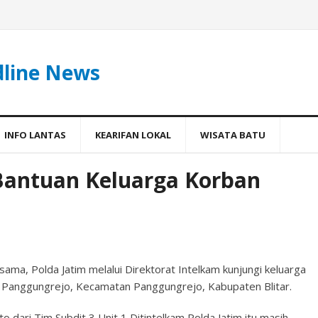
dline News
INFO LANTAS
KEARIFAN LOKAL
WISATA BATU
 Bantuan Keluarga Korban
ama, Polda Jatim melalui Direktorat Intelkam kunjungi keluarga
a Panggungrejo, Kecamatan Panggungrejo, Kabupaten Blitar.
dari Tim Subdit 3 Unit 1 Ditintelkam Polda Jatim itu masih