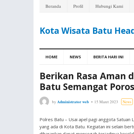
Beranda
Profil
Hubungi Kami
Kota Wisata Batu Hea
HOME
NEWS
BERITA HARI INI
Berikan Rasa Aman d
Batu Semangat Poros
Administrator web
by
15 Maret 2023
News
Polres Batu – Usai apel pagi anggota Satuan 
yang ada di Kota Batu. Kegiatan ini selain ber
diharapkan dapat mencegah terjadinya kecelaka