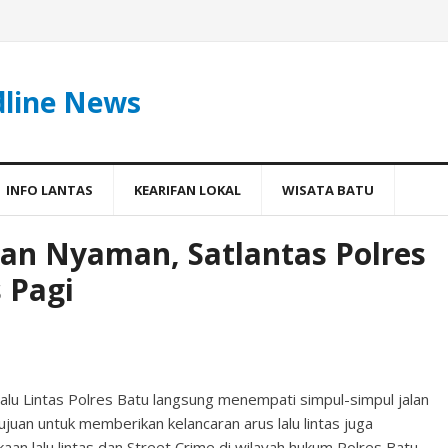
dline News
INFO LANTAS
KEARIFAN LOKAL
WISATA BATU
an Nyaman, Satlantas Polres
 Pagi
Lalu Lintas Polres Batu langsung menempati simpul-simpul jalan
tujuan untuk memberikan kelancaran arus lalu lintas juga
an lalu lintas dan Street Crime di wilayah hukum Polres Batu,