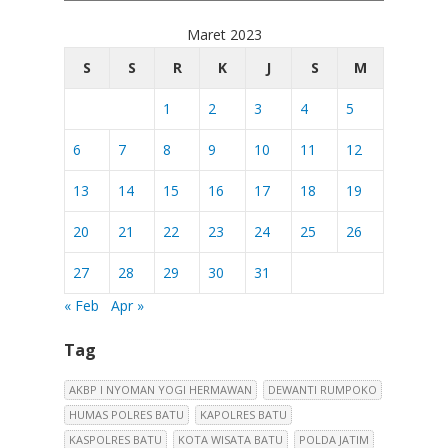
Maret 2023
S
S
R
K
J
S
M
1
2
3
4
5
6
7
8
9
10
11
12
13
14
15
16
17
18
19
20
21
22
23
24
25
26
27
28
29
30
31
« Feb
Apr »
Tag
AKBP I NYOMAN YOGI HERMAWAN
DEWANTI RUMPOKO
HUMAS POLRES BATU
KAPOLRES BATU
KASPOLRES BATU
KOTA WISATA BATU
POLDA JATIM