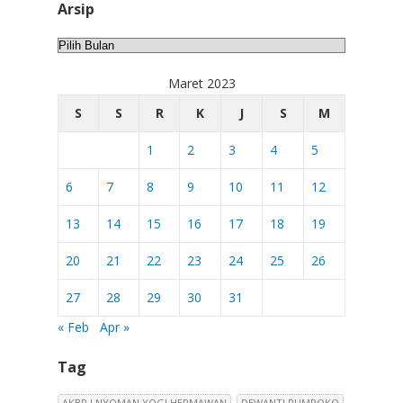
Arsip
Arsip
Maret 2023
S
S
R
K
J
S
M
1
2
3
4
5
6
7
8
9
10
11
12
13
14
15
16
17
18
19
20
21
22
23
24
25
26
27
28
29
30
31
« Feb
Apr »
Tag
AKBP I NYOMAN YOGI HERMAWAN
DEWANTI RUMPOKO