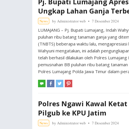
Pj. Bupati Lumajang Apresi
Ungkap Lahan Ganja Terbe
News
by
Administrator web
7 Desember 2024
LUMAJANG – Pj. Bupati Lumajang, Indah Wahyu
puluhan ribu batang tanaman ganja yang dit
(TNBTS) beberapa waktu lalu, mengapresiasi k
Wahyuni mengatakan, ini adalah pengungkapan 
telah berhasil dilakukan oleh Polres Lumaja
pemusnahan BB puluhan ribu batang tanaman ga
Polres Lumajang Polda Jawa Timur dalam per
Polres Ngawi Kawal Ketat
Pilgub ke KPU Jatim
News
by
Administrator web
7 Desember 2024