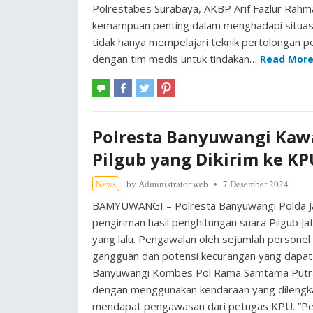
Polrestabes Surabaya, AKBP Arif Fazlur Rahma
kemampuan penting dalam menghadapi situasi d
tidak hanya mempelajari teknik pertolongan p
dengan tim medis untuk tindakan…
Read Mor
Polresta Banyuwangi Kawa
Pilgub yang Dikirim ke KP
News
by
Administrator web
7 Desember 2024
BAMYUWANGI – Polresta Banyuwangi Polda J
pengiriman hasil penghitungan suara Pilgub 
yang lalu. Pengawalan oleh sejumlah personel
gangguan dan potensi kecurangan yang dapat m
Banyuwangi Kombes Pol Rama Samtama Putra m
dengan menggunakan kendaraan yang dilengka
mendapat pengawasan dari petugas KPU. ”Pen