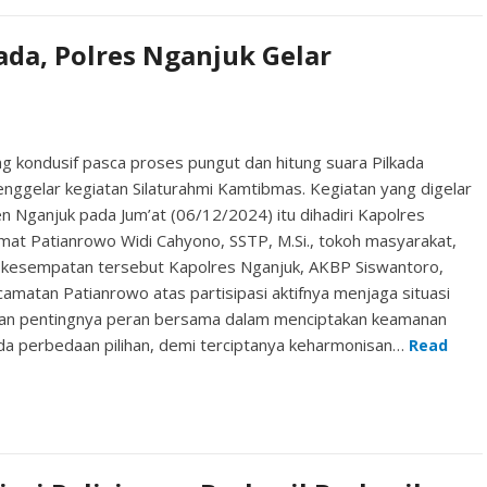
ada, Polres Nganjuk Gelar
 kondusif pasca proses pungut dan hitung suara Pilkada
nggelar kegiatan Silaturahmi Kamtibmas. Kegiatan yang digelar
Nganjuk pada Jum’at (06/12/2024) itu dihadiri Kapolres
mat Patianrowo Widi Cahyono, SSTP, M.Si., tokoh masyarakat,
 kesempatan tersebut Kapolres Nganjuk, AKBP Siswantoro,
matan Patianrowo atas partisipasi aktifnya menjaga situasi
nkan pentingnya peran bersama dalam menciptakan keamanan
da perbedaan pilihan, demi terciptanya keharmonisan…
Read