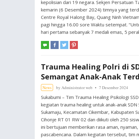
kepolisian dari 19 negara. Sekjen Persatua
kemarin (6 Desember 2024) timnya yang terdiri
Centre Royal Halong Bay, Quang Ninh Vietnam.
pagi hingga 16.00 sore Waktu setempat. “Unt
hari pertama sebanyak 7 medali emas, 5 per
Trauma Healing Polri di 
Semangat Anak-Anak Ter
News
by
Administrator web
7 Desember 2024
Sukabumi – Tim Trauma Healing Psikologi SSD
kegiatan trauma healing untuk anak-anak SDN
Sukamaju, Kecamatan Cikembar, Kabupaten Su
Cihonje RT 01 RW 02 dan diikuti oleh 250 siswa
ini bertujuan memberikan rasa aman, nyaman
pascabencana. Dalam kegiatan tersebut, tim 