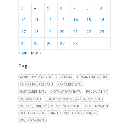
3
4
5
6
7
8
9
10
11
12
13
14
15
16
17
18
19
20
21
22
23
24
25
26
27
28
« Jan
Mar »
Tag
AKBP I NYOMAN YOGI HERMAWAN
DEWANTI RUMPOKO
HUMAS POLRES BATU
KAPOLRES BATU
KASPOLRES BATU
KOTA WISATA BATU
POLDA JATIM
POLRES BATU
POLRESTA SIDOARJO
POLSEK BATU
POLSEK JUNREJO
POLSEK NGANTANG
POLSEK PUJON
SATLANTAS POLRES BATU
SATLANTAS RESBATU
WALIKOTA BATU