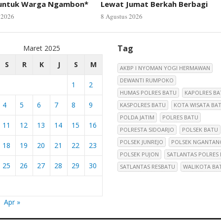
 untuk Warga Ngambon*
Lewat Jumat Berkah Berbagi
 2026
8 Agustus 2026
Tag
Maret 2025
S
R
K
J
S
M
AKBP I NYOMAN YOGI HERMAWAN
DEWANTI RUMPOKO
1
2
HUMAS POLRES BATU
KAPOLRES BA
4
5
6
7
8
9
KASPOLRES BATU
KOTA WISATA BA
POLDA JATIM
POLRES BATU
11
12
13
14
15
16
POLRESTA SIDOARJO
POLSEK BATU
POLSEK JUNREJO
POLSEK NGANTAN
18
19
20
21
22
23
POLSEK PUJON
SATLANTAS POLRES
25
26
27
28
29
30
SATLANTAS RESBATU
WALIKOTA BA
Apr »