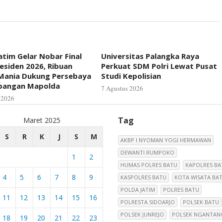
atim Gelar Nobar Final
Universitas Palangka Raya
residen 2026, Ribuan
Perkuat SDM Polri Lewat Pusat
Mania Dukung Persebaya
Studi Kepolisian
apangan Mapolda
7 Agustus 2026
 2026
Tag
Maret 2025
S
R
K
J
S
M
AKBP I NYOMAN YOGI HERMAWAN
DEWANTI RUMPOKO
1
2
HUMAS POLRES BATU
KAPOLRES BA
4
5
6
7
8
9
KASPOLRES BATU
KOTA WISATA BA
POLDA JATIM
POLRES BATU
11
12
13
14
15
16
POLRESTA SIDOARJO
POLSEK BATU
POLSEK JUNREJO
POLSEK NGANTAN
18
19
20
21
22
23