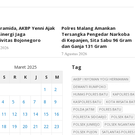
iramida, AKBP Yenni Ajak
Polres Malang Amankan
inergi Jaga
Tersangka Pengedar Narkoba
ivitas Bojonegoro
di Kepanjen, Sita Sabu 96 Gram
dan Ganja 131 Gram
 2026
7 Agustus 2026
Tag
Maret 2025
S
R
K
J
S
M
AKBP I NYOMAN YOGI HERMAWAN
DEWANTI RUMPOKO
1
2
HUMAS POLRES BATU
KAPOLRES BA
4
5
6
7
8
9
KASPOLRES BATU
KOTA WISATA BA
POLDA JATIM
POLRES BATU
11
12
13
14
15
16
POLRESTA SIDOARJO
POLSEK BATU
POLSEK JUNREJO
POLSEK NGANTAN
18
19
20
21
22
23
POLSEK PUJON
SATLANTAS POLRES