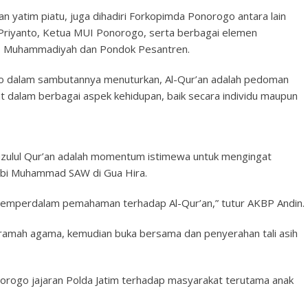
san yatim piatu, juga dihadiri Forkopimda Ponorogo antara lain
Priyanto, Ketua MUI Ponorogo, serta berbagai elemen
NU, Muhammadiyah dan Pondok Pesantren.
o dalam sambutannya menuturkan, Al-Qur’an adalah pedoman
 dalam berbagai aspek kehidupan, baik secara individu maupun
zulul Qur’an adalah momentum istimewa untuk mengingat
abi Muhammad SAW di Gua Hira.
r memperdalam pemahaman terhadap Al-Qur’an,” tutur AKBP Andin.
ramah agama, kemudian buka bersama dan penyerahan tali asih
norogo jajaran Polda Jatim terhadap masyarakat terutama anak