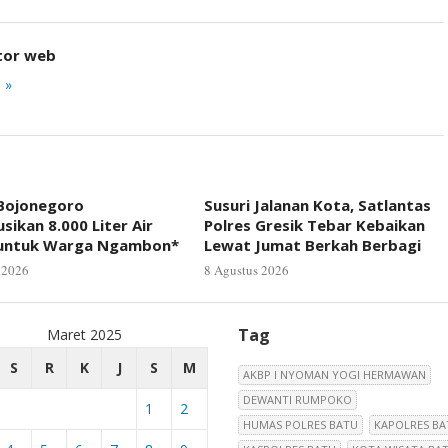
tor web
 »
 Bojonegoro
Susuri Jalanan Kota, Satlantas
usikan 8.000 Liter Air
Polres Gresik Tebar Kebaikan
 untuk Warga Ngambon*
Lewat Jumat Berkah Berbagi
 2026
8 Agustus 2026
Tag
Maret 2025
S
R
K
J
S
M
AKBP I NYOMAN YOGI HERMAWAN
DEWANTI RUMPOKO
1
2
HUMAS POLRES BATU
KAPOLRES BA