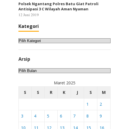
Polsek Ngantang Polres Batu Giat Patroli
Antisipasi 3 C Wilayah Aman Nyaman
12 Juni 2019
Kategori
Kategori
Arsip
Arsip
Maret 2025
S
S
R
K
J
S
M
1
2
3
4
5
6
7
8
9
10
11
12
13
14
15
16