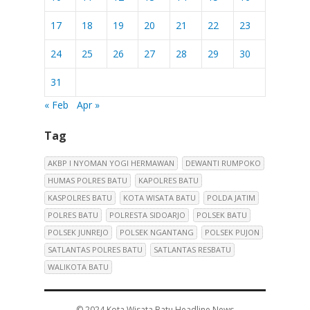
17
18
19
20
21
22
23
24
25
26
27
28
29
30
31
« Feb
Apr »
Tag
AKBP I NYOMAN YOGI HERMAWAN
DEWANTI RUMPOKO
HUMAS POLRES BATU
KAPOLRES BATU
KASPOLRES BATU
KOTA WISATA BATU
POLDA JATIM
POLRES BATU
POLRESTA SIDOARJO
POLSEK BATU
POLSEK JUNREJO
POLSEK NGANTANG
POLSEK PUJON
SATLANTAS POLRES BATU
SATLANTAS RESBATU
WALIKOTA BATU
© 2024
Kota Wisata Batu Headline News