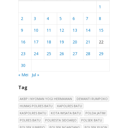
1
2
3
4
5
6
7
8
9
10
11
12
13
14
15
16
17
18
19
20
21
22
23
24
25
26
27
28
29
30
« Mei
Jul »
Tag
AKBP I NYOMAN YOGI HERMAWAN
DEWANTI RUMPOKO
HUMAS POLRES BATU
KAPOLRES BATU
KASPOLRES BATU
KOTA WISATA BATU
POLDA JATIM
POLRES BATU
POLRESTA SIDOARJO
POLSEK BATU
POLSEK JUNREJO
POLSEK NGANTANG
POLSEK PUJON