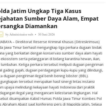
lda Jatim Ungkap Tiga Kasus
ejahatan Sumber Daya Alam, Empat
ersangka Diamankan
ws
by
Administrator web
30 Juni 2026
ABAYA – Direktorat Reserse Kriminal Khusus (Ditreskrimsus)
da Jawa Timur berhasil mengungkap tiga perkara dugaan tindak
ana yang berkaitan dengan konservasi sumber daya alam hayati
 ekosistem serta pelanggaran di bidang karantina hewan, ikan,
 tumbuhan. Ketiga perkara tersebut meliputi dugaan pengiriman
gal gading gajah, dugaan perdagangan kupu-kupu yang dilindungi,
ta dugaan pengiriman ilegal benih bening lobster (BBL).
gungkapan tersebut merupakan hasil sinergi lintas instansi
am upaya melindungi kekayaan hayati Indonesia dari praktik
dagangan ilegal yang mengancam kelestarian lingkungan. Hal
sebut disampaikan Kabid Humas Polda Jawa Timur Kombes Pol
es Abraham Abast saat konferensi pers di Mapolda Jatim, Selasa