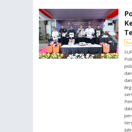
Po
K
T
Ne
SUR
Pol
pid
dan
dan
ile
ser
Pen
dal
per
ter
Jul