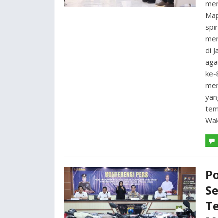
men
Map
spi
men
di 
aga
ke-
mem
yan
tem
Wak
Po
S
T