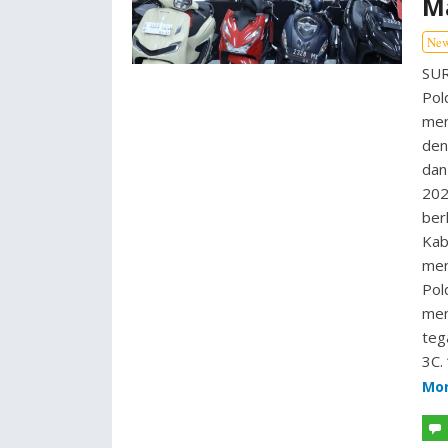
M
Ne
SUR
Pol
men
den
dan
202
ber
Kab
men
Pol
mem
teg
3C.
Mo