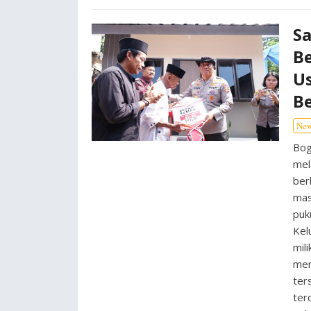
Sa
B
Us
Be
Ne
Bog
mel
ber
mas
puk
Kel
mil
men
ter
ter