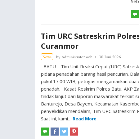
Seb
Tim URC Satreskrim Polre
Curanmor
News
by
Administrator web
30 Juni 2026
BATU – Tim Unit Reaksi Cepat (URC) Satresk
pidana penadahan barang hasil pencurian. Da
pukul 17.00 WIB, petugas mengamankan dua o
penadah. Kasat Reskrim Polres Batu, AKP Za
tindak lanjut dari laporan masyarakat terkait 
Banturejo, Desa Bayem, Kecamatan Kasembon
penyelidikan mendalam, Tim URC Satreskrim Pol
Saat ini, kami…
Read More