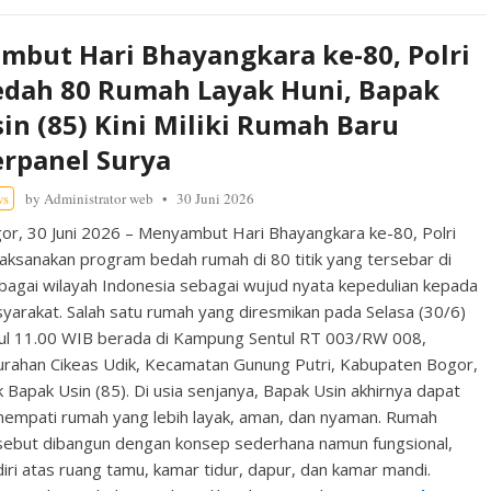
mbut Hari Bhayangkara ke-80, Polri
edah 80 Rumah Layak Huni, Bapak
in (85) Kini Miliki Rumah Baru
rpanel Surya
ws
by
Administrator web
30 Juni 2026
or, 30 Juni 2026 – Menyambut Hari Bhayangkara ke-80, Polri
aksanakan program bedah rumah di 80 titik yang tersebar di
bagai wilayah Indonesia sebagai wujud nyata kepedulian kepada
yarakat. Salah satu rumah yang diresmikan pada Selasa (30/6)
ul 11.00 WIB berada di Kampung Sentul RT 003/RW 008,
urahan Cikeas Udik, Kecamatan Gunung Putri, Kabupaten Bogor,
ik Bapak Usin (85). Di usia senjanya, Bapak Usin akhirnya dapat
empati rumah yang lebih layak, aman, dan nyaman. Rumah
sebut dibangun dengan konsep sederhana namun fungsional,
diri atas ruang tamu, kamar tidur, dapur, dan kamar mandi.