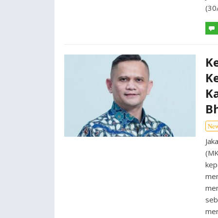
(30
K
Ke
Ka
B
Ne
Jak
(MK
kep
men
men
seb
mer