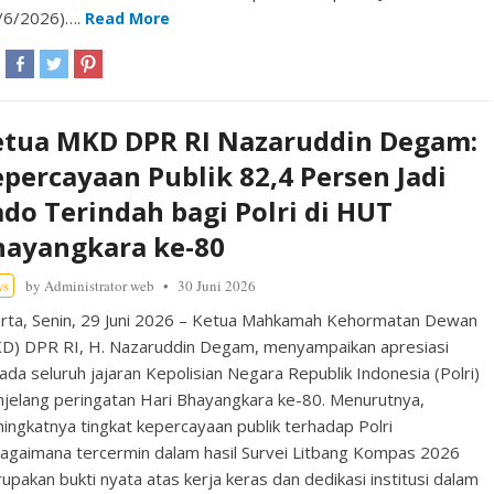
/6/2026)….
Read More
etua MKD DPR RI Nazaruddin Degam:
percayaan Publik 82,4 Persen Jadi
do Terindah bagi Polri di HUT
hayangkara ke-80
ws
by
Administrator web
30 Juni 2026
arta, Senin, 29 Juni 2026 – Ketua Mahkamah Kehormatan Dewan
D) DPR RI, H. Nazaruddin Degam, menyampaikan apresiasi
ada seluruh jajaran Kepolisian Negara Republik Indonesia (Polri)
jelang peringatan Hari Bhayangkara ke-80. Menurutnya,
ingkatnya tingkat kepercayaan publik terhadap Polri
agaimana tercermin dalam hasil Survei Litbang Kompas 2026
upakan bukti nyata atas kerja keras dan dedikasi institusi dalam