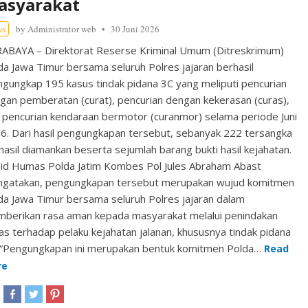
asyarakat
ws
by
Administrator web
30 Juni 2026
ABAYA – Direktorat Reserse Kriminal Umum (Ditreskrimum)
da Jawa Timur bersama seluruh Polres jajaran berhasil
gungkap 195 kasus tindak pidana 3C yang meliputi pencurian
gan pemberatan (curat), pencurian dengan kekerasan (curas),
 pencurian kendaraan bermotor (curanmor) selama periode Juni
6. Dari hasil pengungkapan tersebut, sebanyak 222 tersangka
hasil diamankan beserta sejumlah barang bukti hasil kejahatan.
id Humas Polda Jatim Kombes Pol Jules Abraham Abast
gatakan, pengungkapan tersebut merupakan wujud komitmen
da Jawa Timur bersama seluruh Polres jajaran dalam
berikan rasa aman kepada masyarakat melalui penindakan
as terhadap pelaku kejahatan jalanan, khususnya tindak pidana
 “Pengungkapan ini merupakan bentuk komitmen Polda…
Read
re