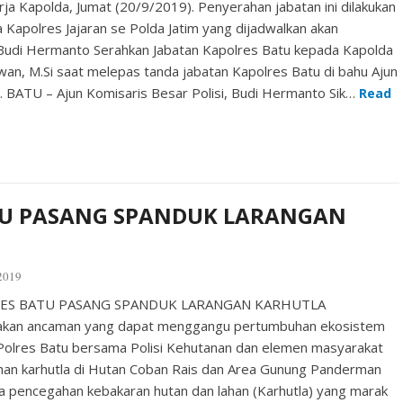
erja Kapolda, Jumat (20/9/2019). Penyerahan jabatan ini dilakukan
 Kapolres Jajaran se Polda Jatim yang dijadwalkan akan
 Budi Hermanto Serahkan Jabatan Kapolres Batu kepada Kapolda
awan, M.Si saat melepas tanda jabatan Kapolres Batu di bahu Ajun
i. BATU – Ajun Komisaris Besar Polisi, Budi Hermanto Sik…
Read
TU PASANG SPANDUK LARANGAN
2019
OLRES BATU PASANG SPANDUK LARANGAN KARHUTLA
pakan ancaman yang dapat menggangu pertumbuhan ekosistem
a Polres Batu bersama Polisi Kehutanan dan elemen masyarakat
n karhutla di Hutan Coban Rais dan Area Gunung Panderman
 pencegahan kebakaran hutan dan lahan (Karhutla) yang marak