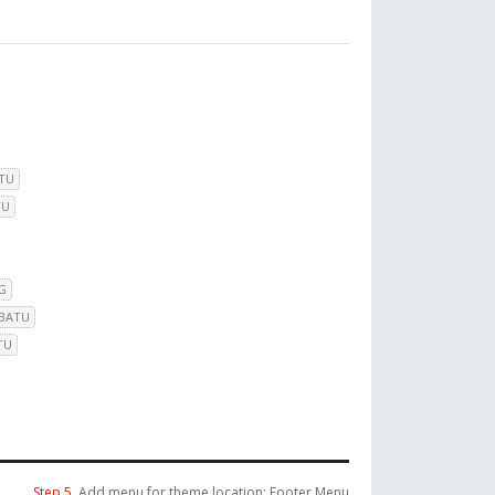
TU
TU
G
 BATU
TU
Step 5.
Add menu for theme location: Footer Menu