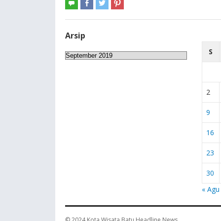
Arsip
S
Arsip
2
9
16
23
30
« Agu
© 2024
Kota Wisata Batu Headline News