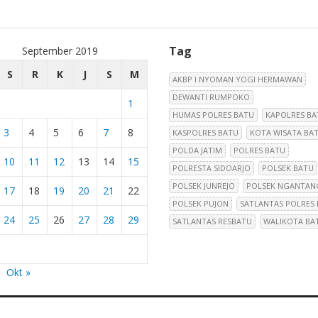
Tag
September 2019
S
R
K
J
S
M
AKBP I NYOMAN YOGI HERMAWAN
DEWANTI RUMPOKO
1
HUMAS POLRES BATU
KAPOLRES BA
3
4
5
6
7
8
KASPOLRES BATU
KOTA WISATA BA
POLDA JATIM
POLRES BATU
10
11
12
13
14
15
POLRESTA SIDOARJO
POLSEK BATU
POLSEK JUNREJO
POLSEK NGANTAN
17
18
19
20
21
22
POLSEK PUJON
SATLANTAS POLRES
24
25
26
27
28
29
SATLANTAS RESBATU
WALIKOTA BA
Okt »