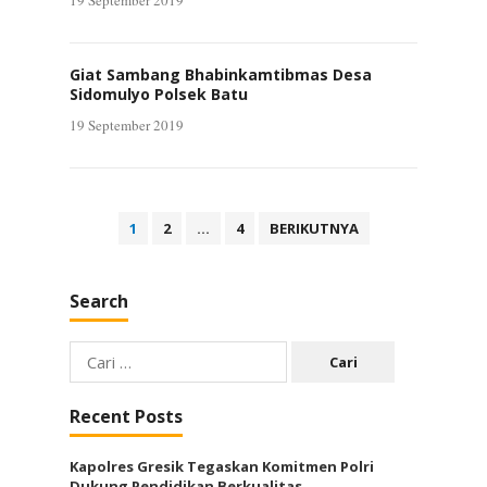
19 September 2019
Giat Sambang Bhabinkamtibmas Desa
Sidomulyo Polsek Batu
19 September 2019
Paginasi
1
2
…
4
BERIKUTNYA
pos
Search
Cari
untuk:
Recent Posts
Kapolres Gresik Tegaskan Komitmen Polri
Dukung Pendidikan Berkualitas