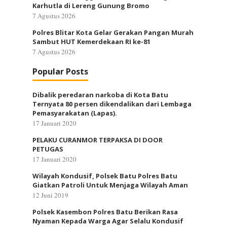
Karhutla di Lereng Gunung Bromo
7 Agustus 2026
Polres Blitar Kota Gelar Gerakan Pangan Murah
Sambut HUT Kemerdekaan RI ke-81
7 Agustus 2026
Popular Posts
Dibalik peredaran narkoba di Kota Batu
Ternyata 80 persen dikendalikan dari Lembaga
Pemasyarakatan (Lapas).
17 Januari 2020
PELAKU CURANMOR TERPAKSA DI DOOR
PETUGAS
17 Januari 2020
Wilayah Kondusif, Polsek Batu Polres Batu
Giatkan Patroli Untuk Menjaga Wilayah Aman
12 Juni 2019
Polsek Kasembon Polres Batu Berikan Rasa
Nyaman Kepada Warga Agar Selalu Kondusif