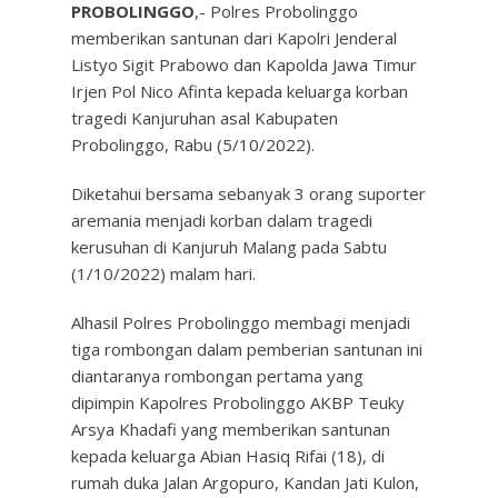
PROBOLINGGO
,- Polres Probolinggo
memberikan santunan dari Kapolri Jenderal
Listyo Sigit Prabowo dan Kapolda Jawa Timur
Irjen Pol Nico Afinta kepada keluarga korban
tragedi Kanjuruhan asal Kabupaten
Probolinggo, Rabu (5/10/2022).
Diketahui bersama sebanyak 3 orang suporter
aremania menjadi korban dalam tragedi
kerusuhan di Kanjuruh Malang pada Sabtu
(1/10/2022) malam hari.
Alhasil Polres Probolinggo membagi menjadi
tiga rombongan dalam pemberian santunan ini
diantaranya rombongan pertama yang
dipimpin Kapolres Probolinggo AKBP Teuky
Arsya Khadafi yang memberikan santunan
kepada keluarga Abian Hasiq Rifai (18), di
rumah duka Jalan Argopuro, Kandan Jati Kulon,