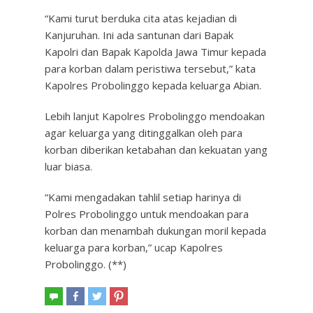
“Kami turut berduka cita atas kejadian di
Kanjuruhan. Ini ada santunan dari Bapak
Kapolri dan Bapak Kapolda Jawa Timur kepada
para korban dalam peristiwa tersebut,” kata
Kapolres Probolinggo kepada keluarga Abian.
Lebih lanjut Kapolres Probolinggo mendoakan
agar keluarga yang ditinggalkan oleh para
korban diberikan ketabahan dan kekuatan yang
luar biasa.
“Kami mengadakan tahlil setiap harinya di
Polres Probolinggo untuk mendoakan para
korban dan menambah dukungan moril kepada
keluarga para korban,” ucap Kapolres
Probolinggo. (**)