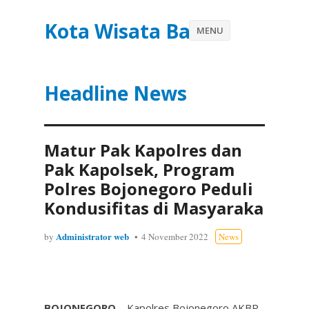
Kota Wisata Batu
MENU
Headline News
Matur Pak Kapolres dan
Pak Kapolsek, Program
Polres Bojonegoro Peduli
Kondusifitas di Masyaraka
Administrator web
by
4 November 2022
News
BOJONEGORO
– Kapolres Bojonegoro AKBP