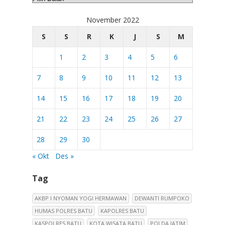
November 2022
S
S
R
K
J
S
M
1
2
3
4
5
6
7
8
9
10
11
12
13
14
15
16
17
18
19
20
21
22
23
24
25
26
27
28
29
30
« Okt
Des »
Tag
AKBP I NYOMAN YOGI HERMAWAN
DEWANTI RUMPOKO
HUMAS POLRES BATU
KAPOLRES BATU
KASPOLRES BATU
KOTA WISATA BATU
POLDA JATIM